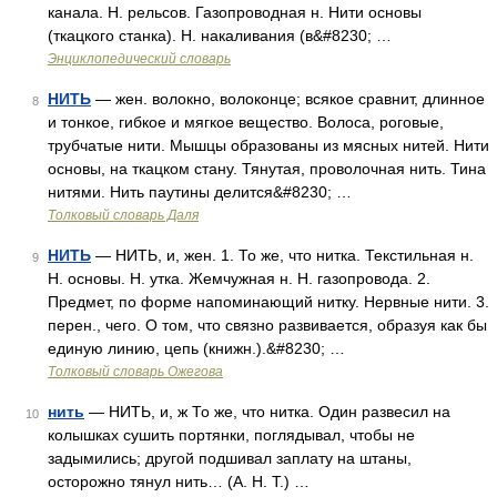
канала. Н. рельсов. Газопроводная н. Нити основы
(ткацкого станка). Н. накаливания (в&#8230; …
Энциклопедический словарь
НИТЬ
— жен. волокно, волоконце; всякое сравнит, длинное
8
и тонкое, гибкое и мягкое вещество. Волоса, роговые,
трубчатые нити. Мышцы образованы из мясных нитей. Нити
основы, на ткацком стану. Тянутая, проволочная нить. Тина
нитями. Нить паутины делится&#8230; …
Толковый словарь Даля
НИТЬ
— НИТЬ, и, жен. 1. То же, что нитка. Текстильная н.
9
Н. основы. Н. утка. Жемчужная н. Н. газопровода. 2.
Предмет, по форме напоминающий нитку. Нервные нити. 3.
перен., чего. О том, что связно развивается, образуя как бы
единую линию, цепь (книжн.).&#8230; …
Толковый словарь Ожегова
нить
— НИТЬ, и, ж То же, что нитка. Один развесил на
10
колышках сушить портянки, поглядывал, чтобы не
задымились; другой подшивал заплату на штаны,
осторожно тянул нить… (А. Н. Т.) …