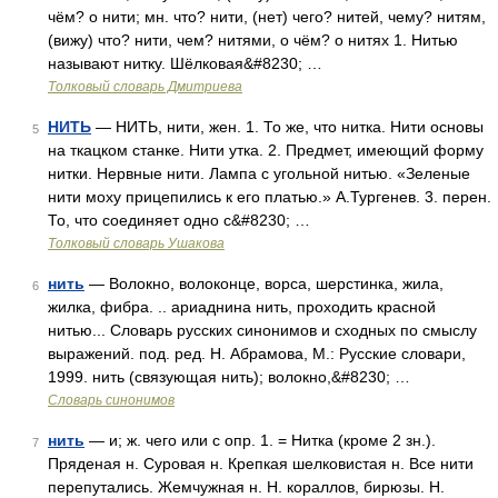
чём? о нити; мн. что? нити, (нет) чего? нитей, чему? нитям,
(вижу) что? нити, чем? нитями, о чём? о нитях 1. Нитью
называют нитку. Шёлковая&#8230; …
Толковый словарь Дмитриева
НИТЬ
— НИТЬ, нити, жен. 1. То же, что нитка. Нити основы
5
на ткацком станке. Нити утка. 2. Предмет, имеющий форму
нитки. Нервные нити. Лампа с угольной нитью. «Зеленые
нити моху прицепились к его платью.» А.Тургенев. 3. перен.
То, что соединяет одно с&#8230; …
Толковый словарь Ушакова
нить
— Волокно, волоконце, ворса, шерстинка, жила,
6
жилка, фибра. .. ариаднина нить, проходить красной
нитью... Словарь русских синонимов и сходных по смыслу
выражений. под. ред. Н. Абрамова, М.: Русские словари,
1999. нить (связующая нить); волокно,&#8230; …
Словарь синонимов
нить
— и; ж. чего или с опр. 1. = Нитка (кроме 2 зн.).
7
Пряденая н. Суровая н. Крепкая шелковистая н. Все нити
перепутались. Жемчужная н. Н. кораллов, бирюзы. Н.