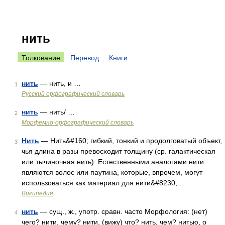
нить
Толкование
Перевод
Книги
нить
— нить, и …
1
Русский орфографический словарь
нить
— нить/ …
2
Морфемно-орфографический словарь
Нить
— Нить&#160; гибкий, тонкий и продолговатый объект,
3
чья длина в разы превосходит толщину (ср. галактическая
или тычиночная нить). Естественными аналогами нити
являются волос или паутина, которые, впрочем, могут
использоваться как материал для нити&#8230; …
Википедия
нить
— сущ., ж., употр. сравн. часто Морфология: (нет)
4
чего? нити, чему? нити, (вижу) что? нить, чем? нитью, о